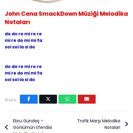
John Cena SmackDown Müziği Melodika
Notaları
do do re mi re re
mi re do mi mi fa
sol sol la si do
do do re mi re re
mi re do mi mi fa
sol sol la si do
Share:
Ebru Gündeş –
Trafik Marşı Melodika
Gönlümün Efendisi
Notaları