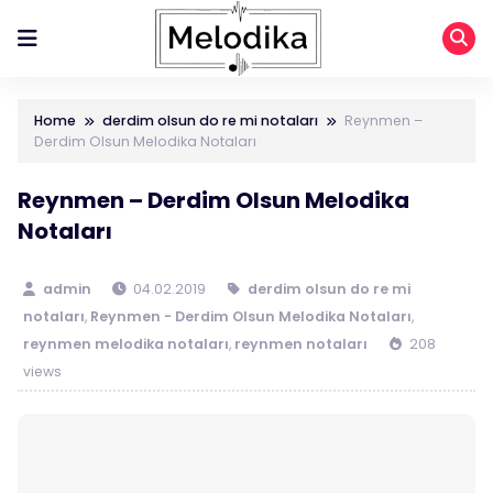
Home
derdim olsun do re mi notaları
Reynmen –
Derdim Olsun Melodika Notaları
Reynmen – Derdim Olsun Melodika
Notaları
admin
04.02.2019
derdim olsun do re mi
notaları
,
Reynmen - Derdim Olsun Melodika Notaları
,
reynmen melodika notaları
,
reynmen notaları
208
views