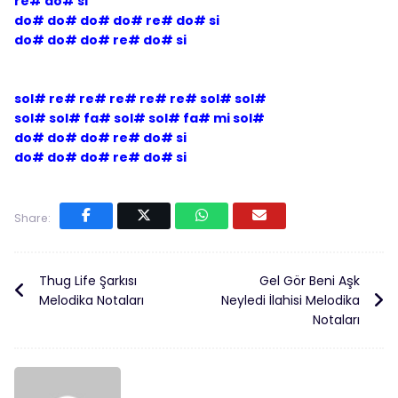
re# do# si
do# do# do# do# re# do# si
do# do# do# re# do# si
sol# re# re# re# re# re# sol# sol#
sol# sol# fa# sol# sol# fa# mi sol#
do# do# do# re# do# si
do# do# do# re# do# si
Share:
Thug Life Şarkısı
Gel Gör Beni Aşk
Melodika Notaları
Neyledi İlahisi Melodika
Notaları