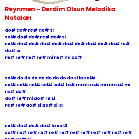
Reynmen – Derdim Olsun Melodika
Notaları
do# do# re# do# si
sol# do# do# re# do# si
sol# do# do# do# do# do# do# do# do# do# re#
do# si
re# re# re# re# mi re# mi do#
sol# do do do do do do do do si la sol#
sol# sol# sol# sol# sol# fa# mi mi re# mi mi re# mi
re# do#
do# re# mi do# re si
re# re# do# si do# si la
sol# do# do# do# la sol#
sol# re# re# re# re# re# re# re# re# re# re# re#