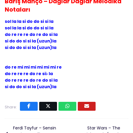
Barış Manço – Dağlar Dağlar Melodika
Notaları
sol la la si do do si si la
sol la la si do do si si la
do re re re do re do si la
si do do si si la (uzun)la
si do do si si la (uzun)la
do re mi mi mi mi mi mi re
do re re re do re si♭ la
do re re re do re do si la
si do do si si la (uzun)la
Share:
Ferdi Tayfur – Sensin
Star Wars – The