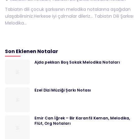
Tabiatın dili çocuk şarkısının melodika notalarına aşağıdan
ulaşabilirsiniz.Herkese iyi çalmalar dileriz… Tabiatın Dili Şarkısı
Melodika...
Son Eklenen Notalar
Ajda pekkan Boş Sokak Melodika Notaları
Ezel Dizi Müziği Şarkı Notası
Emir Can İğrek – Bir Karanfil Keman, Melodika,
Flüt, Org Notaları