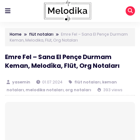
Home
flüt notaları
Emre Fel – Sana El Pençe Durmam
Keman, Melodika, Flüt, Org Notaları
Emre Fel – Sana El Pençe Durmam
Keman, Melodika, Flüt, Org Notaları
yasemin
01.07.2024
flüt notaları
,
keman
notaları
,
melodika notaları
,
org notaları
393 views