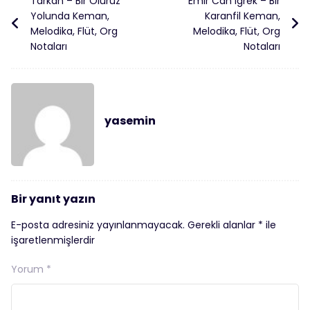
Tarkan – Bir Oluruz
Emir Can İğrek – Bir
Yolunda Keman,
Karanfil Keman,
Melodika, Flüt, Org
Melodika, Flüt, Org
Notaları
Notaları
yasemin
Bir yanıt yazın
E-posta adresiniz yayınlanmayacak.
Gerekli alanlar
*
ile
işaretlenmişlerdir
Yorum
*