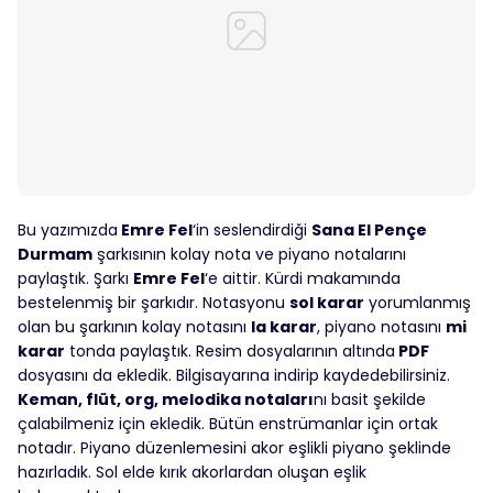
Bu yazımızda
Emre Fel
‘in seslendirdiği
Sana El Pençe
Durmam
şarkısının kolay nota ve piyano notalarını
paylaştık. Şarkı
Emre Fel
‘e aittir. Kürdi makamında
bestelenmiş bir şarkıdır. Notasyonu
sol karar
yorumlanmış
olan bu şarkının kolay notasını
la karar
, piyano notasını
mi
karar
tonda paylaştık. Resim dosyalarının altında
PDF
dosyasını da ekledik. Bilgisayarına indirip kaydedebilirsiniz.
Keman, flüt, org, melodika notaları
nı basit şekilde
çalabilmeniz için ekledik. Bütün enstrümanlar için ortak
notadır. Piyano düzenlemesini akor eşlikli piyano şeklinde
hazırladık. Sol elde kırık akorlardan oluşan eşlik