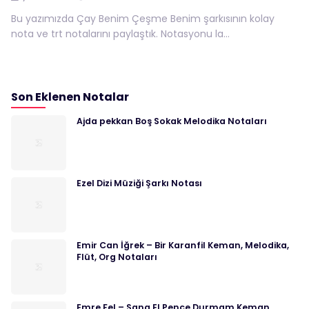
Bu yazımızda Çay Benim Çeşme Benim şarkısının kolay
nota ve trt notalarını paylaştık. Notasyonu la...
Son Eklenen Notalar
Ajda pekkan Boş Sokak Melodika Notaları
Ezel Dizi Müziği Şarkı Notası
Emir Can İğrek – Bir Karanfil Keman, Melodika,
Flüt, Org Notaları
Emre Fel – Sana El Pençe Durmam Keman,