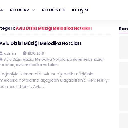
FA
NOTALAR
NOTA İSTEK
İLETİŞİM
tegori:
Avlu Dizisi Müziği Melodika Notaları
Son
Avlu Dizisi Müziği Melodika Notaları
admin
18.10.2018
Avlu Dizisi Müziği Melodika Notaları
,
avlu jenerik müziği
notaları
,
avlu melodika notaları
Beğeniyle izlenen dizi Avlu’nun jenerik müziğinin
melodika notalarına aşağıdan ulaşabilirsiniz. Herkese iyi
çalmalar dileriz… Avlu...