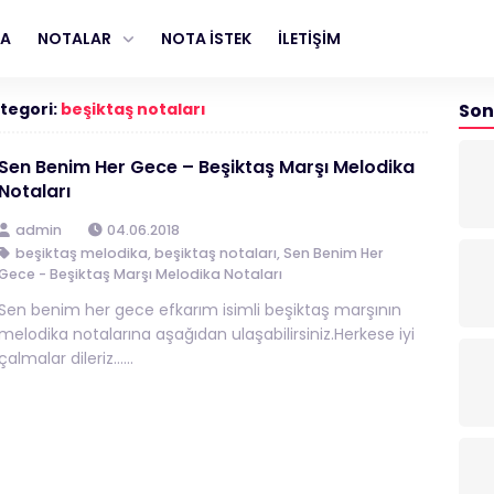
FA
NOTALAR
NOTA İSTEK
İLETİŞİM
tegori:
beşiktaş notaları
Son
Sen Benim Her Gece – Beşiktaş Marşı Melodika
Notaları
admin
04.06.2018
beşiktaş melodika
,
beşiktaş notaları
,
Sen Benim Her
Gece - Beşiktaş Marşı Melodika Notaları
Sen benim her gece efkarım isimli beşiktaş marşının
melodika notalarına aşağıdan ulaşabilirsiniz.Herkese iyi
çalmalar dileriz…...