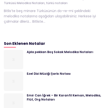
Türküsü Melodika Notaları
,
türkü notaları
Bitlis’te beş minare Türküsünün do-re-mi şeklindeki
melodika notalarına aşağıdan ulaşabilirsiniz. Herkese iyi
çalmalar dileriz… Bitliste...
Son Eklenen Notalar
Ajda pekkan Boş Sokak Melodika Notaları
Ezel Dizi Müziği Şarkı Notası
Emir Can İğrek – Bir Karanfil Keman, Melodika,
Flüt, Org Notaları