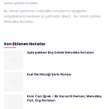
vatan şarkısı notaları
Bu vatan şarkısının melodika notalarına aşağıdan
ulaşabilirsiniz.Herkese iyi çalmalar dileriz… Bu Vatan Şarkısı
Melodika Notaları...
Son Eklenen Notalar
Ajda pekkan Boş Sokak Melodika Notaları
Ezel Dizi Müziği Şarkı Notası
Emir Can İğrek – Bir Karanfil Keman, Melodika,
Flüt, Org Notaları