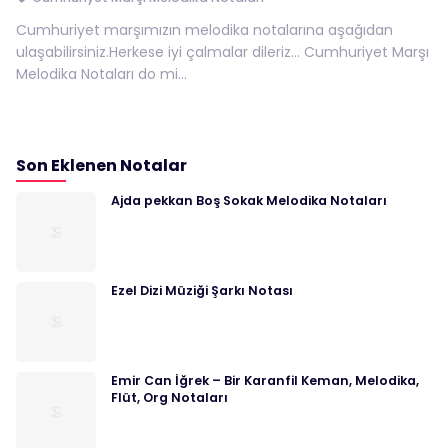
Cumhuriyet marşımızın melodika notalarına aşağıdan
ulaşabilirsiniz.Herkese iyi çalmalar dileriz… Cumhuriyet Marşı
Melodika Notaları do mi...
Son Eklenen Notalar
Ajda pekkan Boş Sokak Melodika Notaları
Ezel Dizi Müziği Şarkı Notası
Emir Can İğrek – Bir Karanfil Keman, Melodika,
Flüt, Org Notaları