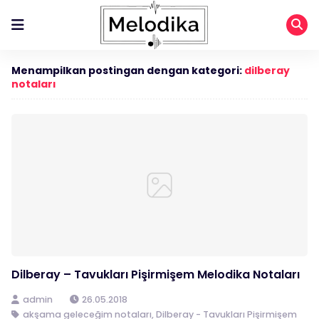
Menampilkan postingan dengan kategori:
dilberay
notaları
Dilberay – Tavukları Pişirmişem Melodika Notaları
admin
26.05.2018
akşama geleceğim notaları
,
Dilberay - Tavukları Pişirmişem