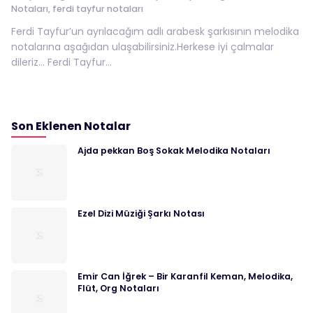
Notaları
,
ferdi tayfur notaları
Ferdi Tayfur’un ayrılacağım adlı arabesk şarkısının melodika
notalarına aşağıdan ulaşabilirsiniz.Herkese iyi çalmalar
dileriz… Ferdi Tayfur...
Son Eklenen Notalar
Ajda pekkan Boş Sokak Melodika Notaları
Ezel Dizi Müziği Şarkı Notası
Emir Can İğrek – Bir Karanfil Keman, Melodika,
Flüt, Org Notaları