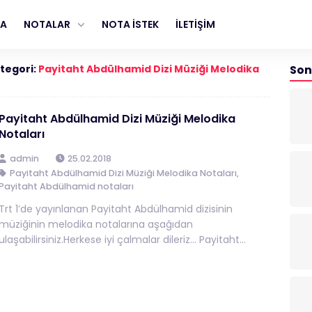
FA
NOTALAR
NOTA İSTEK
İLETİŞİM
tegori:
Payitaht Abdülhamid Dizi Müziği Melodika
Son
Payitaht Abdülhamid Dizi Müziği Melodika
Notaları
admin
25.02.2018
Payitaht Abdülhamid Dizi Müziği Melodika Notaları
,
Payitaht Abdülhamid notaları
Trt 1’de yayınlanan Payitaht Abdülhamid dizisinin
müziğinin melodika notalarına aşağıdan
ulaşabilirsiniz.Herkese iyi çalmalar dileriz… Payitaht...