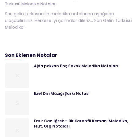
Türküsü Melodika Notaları
Sarı gelin türküsünün melodika notalarına aşağıdan
ulaşabilirsiniz. Herkese iyi çalmalar dileriz… Sarı Gelin Türküsü
Melodika...
Son Eklenen Notalar
Ajda pekkan Boş Sokak Melodika Notaları
Ezel Dizi Müziği Şarkı Notası
Emir Can İğrek – Bir Karanfil Keman, Melodika,
Flüt, Org Notaları