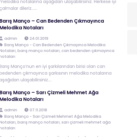
melodika notalarına aşağıdan ulaşabilirsiniz. Herkese iyi
çalmalar dileriz…...
Barış Manço – Can Bedenden Çıkmayınca
Melodika Notaları
admin
24.01.2019
Barış Manço - Can Bedenden Çıkmayınca Melodika
Notaları
,
barış manço notaları
,
can bedenden çıkmayınca
notaları
Barış Manço’nun en iyi şarkılarından birisi olan can
bedenden çıkmayınca şarkısının melodika notalarına
aşağıdan ulaşabilirsiniz....
Barış Manço – Sarı Çizmeli Mehmet Ağa
Melodika Notaları
admin
07.11.2018
Barış Manço - Sarı Çizmeli Mehmet Ağa Melodika
Notaları
,
barış manço notaları
,
sarı çizmeli mehmet ağa
notaları