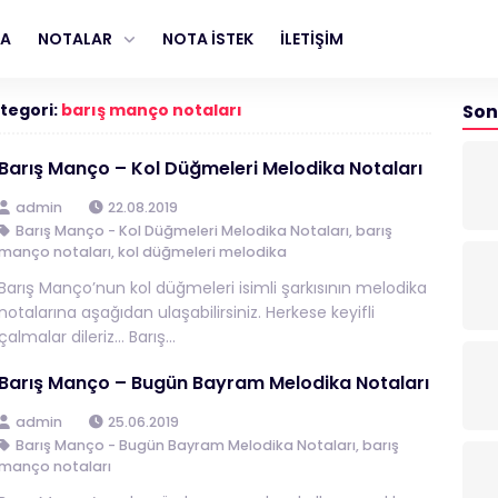
FA
NOTALAR
NOTA İSTEK
İLETİŞİM
tegori:
barış manço notaları
Son
Barış Manço – Kol Düğmeleri Melodika Notaları
admin
22.08.2019
Barış Manço - Kol Düğmeleri Melodika Notaları
,
barış
manço notaları
,
kol düğmeleri melodika
Barış Manço’nun kol düğmeleri isimli şarkısının melodika
notalarına aşağıdan ulaşabilirsiniz. Herkese keyifli
çalmalar dileriz… Barış...
Barış Manço – Bugün Bayram Melodika Notaları
admin
25.06.2019
Barış Manço - Bugün Bayram Melodika Notaları
,
barış
manço notaları