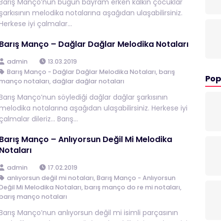
Barış Manço’nun bugün bayram erken kalkın çocuklar
şarkısının melodika notalarına aşağıdan ulaşabilirsiniz.
Herkese iyi çalmalar...
Barış Manço – Dağlar Dağlar Melodika Notaları
admin
13.03.2019
Barış Manço - Dağlar Dağlar Melodika Notaları
,
barış
Pop
manço notaları
,
dağlar dağlar notaları
Barış Manço’nun söylediği dağlar dağlar şarkısının
melodika notalarına aşağıdan ulaşabilirsiniz. Herkese iyi
çalmalar dileriz… Barış...
Barış Manço – Anlıyorsun Değil Mi Melodika
Notaları
admin
17.02.2019
anlıyorsun değil mi notaları
,
Barış Manço - Anlıyorsun
Değil Mi Melodika Notaları
,
barış manço do re mi notaları
,
barış manço notaları
Barış Manço’nun anlıyorsun değil mi isimli parçasının